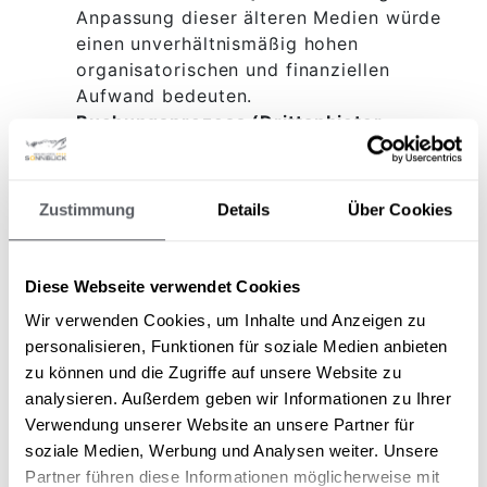
Anpassung dieser älteren Medien würde
einen unverhältnismäßig hohen
organisatorischen und finanziellen
Aufwand bedeuten.
Buchungsprozess (Drittanbieter-
Widget):
Einige interaktive Elemente im
Buchungsprozess sind aufgrund eines
externen Widgets, auf das wir keinen
Zustimmung
Details
Über Cookies
direkten Einfluss haben, noch nicht
vollständig barrierefrei. Ein sofortiger
Austausch wäre hier ebenfalls eine
Diese Webseite verwendet Cookies
unverhältnismäßige Belastung.
Wir verwenden Cookies, um Inhalte und Anzeigen zu
Sollten Sie Schwierigkeiten bei der Buchung
personalisieren, Funktionen für soziale Medien anbieten
haben, kontaktieren Sie uns bitte jederzeit!
zu können und die Zugriffe auf unsere Website zu
Unsere Mitarbeiter:innen helfen Ihnen
analysieren. Außerdem geben wir Informationen zu Ihrer
gerne weiter und übernehmen auf Wunsch
Verwendung unserer Website an unsere Partner für
die Buchung für Sie.
soziale Medien, Werbung und Analysen weiter. Unsere
Partner führen diese Informationen möglicherweise mit