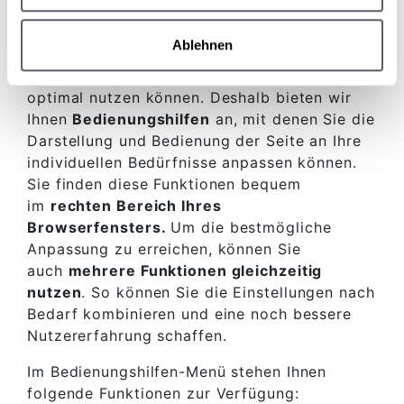
ausgenommen.
Ablehnen
Bedienungshilfen für eine optimierte Nutzung
Wir möchten, dass Sie unsere Website
optimal nutzen können. Deshalb bieten wir
Ihnen
Bedienungshilfen
an, mit denen Sie die
Darstellung und Bedienung der Seite an Ihre
individuellen Bedürfnisse anpassen können.
Sie finden diese Funktionen bequem
im
rechten Bereich Ihres
Browserfensters.
Um die bestmögliche
Anpassung zu erreichen, können Sie
auch
mehrere Funktionen gleichzeitig
nutzen
. So können Sie die Einstellungen nach
Bedarf kombinieren und eine noch bessere
Nutzererfahrung schaffen.
Im Bedienungshilfen-Menü stehen Ihnen
folgende Funktionen zur Verfügung: