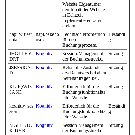
Website-Eigentümer
den Inhalt der Website
in Echtzeit
implementieren oder
ändern.
hapi-w-user-
hapi.bakeho
Technisch erforderlich
Beständi
data
use.at
für den
g
Buchungsprozess.
JHGLLHV
Kognitiv
Session-Management
Sitzung
DRT
der Buchungsstrecke.
JSESSIONI
Kognitiv
Behält die Zustände
Sitzung
D
des Benutzers bei allen
Seitenanfragen bei.
KLJIQWJ3
Kognitiv
Erforderlich für die
Sitzung
8ASK
Buchungsfunktionalitä
t der Website.
kognitiv_ses
Kognitiv
Erforderlich für die
Beständi
sion
Buchungsfunktionalitä
g
t der Website.
MGLH51C
Kognitiv
Session-Management
Sitzung
KJDVB
der Buchungsstrecke.