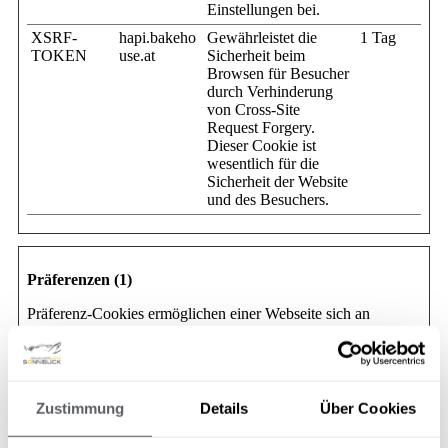
Einstellungen bei.
XSRF-
hapi.bakeho
Gewährleistet die
1 Tag
TOKEN
use.at
Sicherheit beim
Browsen für Besucher
durch Verhinderung
von Cross-Site
Request Forgery.
Dieser Cookie ist
wesentlich für die
Sicherheit der Website
und des Besuchers.
Präferenzen (1)
Präferenz-Cookies ermöglichen einer Webseite sich an
Informationen zu erinnern, die die Art beeinflussen, wie sich
eine Webseite verhält oder aussieht, wie z. B. Ihre bevorzugte
Sprache oder die Region in der Sie sich befinden.
Maximale
Zustimmung
Details
Über Cookies
Name
Anbieter
Zweck
Speicherdau