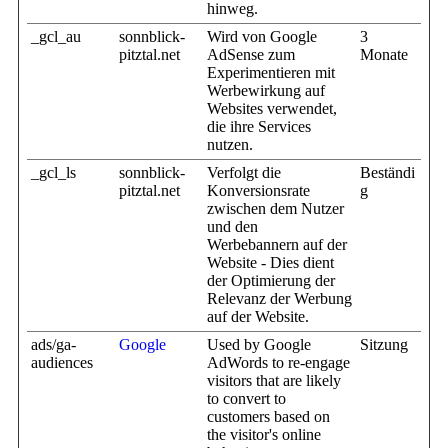
hinweg.
_gcl_au
sonnblick-
Wird von Google
3
pitztal.net
AdSense zum
Monate
Experimentieren mit
Werbewirkung auf
Websites verwendet,
die ihre Services
nutzen.
_gcl_ls
sonnblick-
Verfolgt die
Beständi
pitztal.net
Konversionsrate
g
zwischen dem Nutzer
und den
Werbebannern auf der
Website - Dies dient
der Optimierung der
Relevanz der Werbung
auf der Website.
ads/ga-
Google
Used by Google
Sitzung
audiences
AdWords to re-engage
visitors that are likely
to convert to
customers based on
the visitor's online