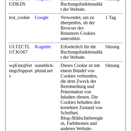
UDKIJS
Buchungsfunktionalitä
t der Website.
test_cookie
Google
Verwendet, um zu
1 Tag
überprüfen, ob der
Browser des
Benutzers Cookies
unterstützt.
ULTZCTL
Kognitiv
Erforderlich für die
Sitzung
UCKO67
Buchungsfunktionalitä
t der Website.
wpEmojiSet
sonnblick-
Dieses Cookie ist mit
Sitzung
tingsSupport
pitztal.net
einem Bündel von
s
Cookies verbunden,
die dem Zweck der
Bereitstellung und
Präsentation von
Inhalten dienen. Die
Cookies behalten den
korrekten Zustand von
Schriftart,
Blog-/Bildschieberegle
rn, Farbthemen und
anderen Website-