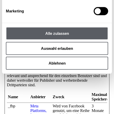
Menschen versuchen,
die Integrität der
Website anzugreifen,
Marketing
oder um Erkenntnisse
darüber zu gewinnen,
warum und wann
Menschen aus dem
potenziellen Kauf
Alle zulassen
aussteigen.
Auswahl erlauben
Marketing (11)
Ablehnen
Marketing-Cookies werden verwendet, um Besuchern auf
Webseiten zu folgen. Die Absicht ist, Anzeigen zu zeigen, die
relevant und ansprechend für den einzelnen Benutzer sind und
daher wertvoller für Publisher und werbetreibende
Drittparteien sind.
Maximale
Name
Anbieter
Zweck
Speicherdau
_fbp
Meta
Wird von Facebook
3
Platforms,
genutzt, um eine Reihe
Monate