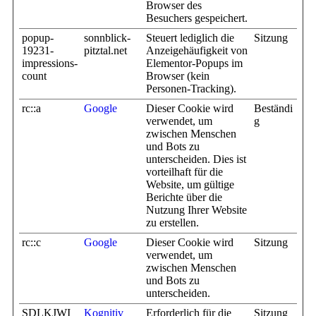
Browser des
Besuchers gespeichert.
popup-
sonnblick-
Steuert lediglich die
Sitzung
19231-
pitztal.net
Anzeigehäufigkeit von
impressions-
Elementor-Popups im
count
Browser (kein
Personen-Tracking).
rc::a
Google
Dieser Cookie wird
Beständi
verwendet, um
g
zwischen Menschen
und Bots zu
unterscheiden. Dies ist
vorteilhaft für die
Website, um gültige
Berichte über die
Nutzung Ihrer Website
zu erstellen.
rc::c
Google
Dieser Cookie wird
Sitzung
verwendet, um
zwischen Menschen
und Bots zu
unterscheiden.
SDLKJWI
Kognitiv
Erforderlich für die
Sitzung