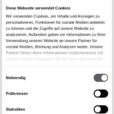
nitroScrollP
sonnblick-
Enthält die Scrolltiefe
Sitzung
os
pitztal.net
über die Unterseiten
Diese Webseite verwendet Cookies
der Webseite.
Wir verwenden Cookies, um Inhalte und Anzeigen zu
personalisieren, Funktionen für soziale Medien anbieten
zu können und die Zugriffe auf unsere Website zu
Statistiken (1)
analysieren. Außerdem geben wir Informationen zu Ihrer
Statistik-Cookies helfen Webseiten-Besitzern zu verstehen,
Verwendung unserer Website an unsere Partner für
wie Besucher mit Webseiten interagieren, indem
soziale Medien, Werbung und Analysen weiter. Unsere
Informationen anonym gesammelt und gemeldet werden.
Partner führen diese Informationen möglicherweise mit
Maximale
weiteren Daten zusammen, die Sie ihnen bereitgestellt
Name
Anbieter
Zweck
Speicherdau
haben oder die sie im Rahmen Ihrer Nutzung der Dienste
WEIU3SAS
Kognitiv
Stellt dem Website-
Sitzung
gesammelt haben.
Einwilligungsauswahl
DIO
Besitzer
Notwendig
Benutzerberichte auf
der Grundlage des
Transaktionsprozesses
auf der Website zur
Präferenzen
Verfügung - Diese
Berichte können
verwendet werden, um
Statistiken
festzustellen, ob