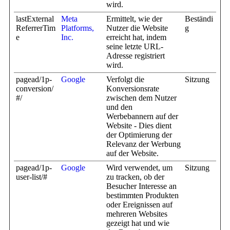
wird.
lastExternal
Meta
Ermittelt, wie der
Beständi
ReferrerTim
Platforms,
Nutzer die Website
g
e
Inc.
erreicht hat, indem
seine letzte URL-
Adresse registriert
wird.
pagead/1p-
Google
Verfolgt die
Sitzung
conversion/
Konversionsrate
#/
zwischen dem Nutzer
und den
Werbebannern auf der
Website - Dies dient
der Optimierung der
Relevanz der Werbung
auf der Website.
pagead/1p-
Google
Wird verwendet, um
Sitzung
user-list/#
zu tracken, ob der
Besucher Interesse an
bestimmten Produkten
oder Ereignissen auf
mehreren Websites
gezeigt hat und wie