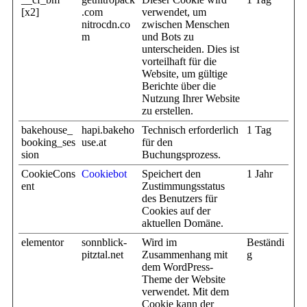
[x2]
.com
verwendet, um
nitrocdn.co
zwischen Menschen
m
und Bots zu
unterscheiden. Dies ist
vorteilhaft für die
Website, um gültige
Berichte über die
Nutzung Ihrer Website
zu erstellen.
bakehouse_
hapi.bakeho
Technisch erforderlich
1 Tag
booking_ses
use.at
für den
sion
Buchungsprozess.
CookieCons
Cookiebot
Speichert den
1 Jahr
ent
Zustimmungsstatus
des Benutzers für
Cookies auf der
aktuellen Domäne.
elementor
sonnblick-
Wird im
Beständi
pitztal.net
Zusammenhang mit
g
dem WordPress-
Theme der Website
verwendet. Mit dem
Cookie kann der