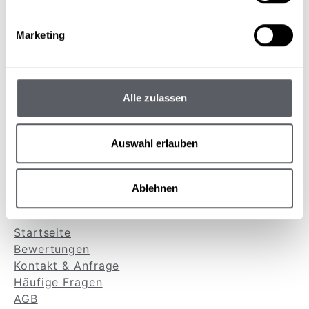
Marketing
Das Hotel Sonnblick ist ein Vier-Sterne-Hotel in
St. Leonhard im Pitztal. Familie Rainer begrüßt
Alle zulassen
Euch herzlich und freut sich, Euer Gastgeber zu
sein!
Auswahl erlauben
Ablehnen
service & infos
Startseite
Bewertungen
Kontakt & Anfrage
Häufige Fragen
AGB