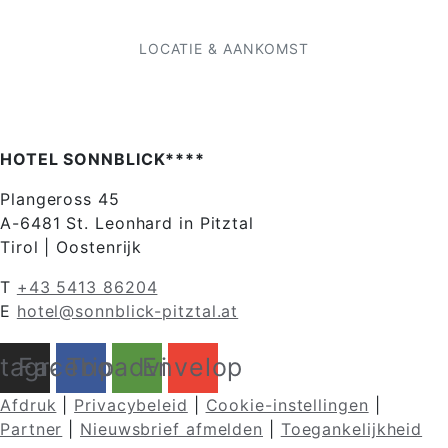
LOCATIE & AANKOMST
HOTEL SONNBLICK****
Plangeross 45
A-6481 St. Leonhard in Pitztal
Tirol | Oostenrijk
T
+43 5413 86204
E
hotel@sonnblick-pitztal.at
stagram
Facebook
Tripadvisor
Envelop
Afdruk
|
Privacybeleid
|
Cookie-instellingen
|
Partner
|
Nieuwsbrief afmelden
|
Toegankelijkheid