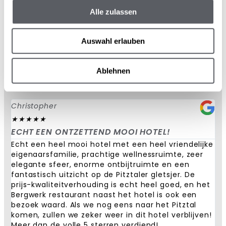
Wat onze gasten
Alle zulassen
zeggen
Auswahl erlauben
Ablehnen
Christopher
★
★
★
★
★
ECHT EEN ONTZETTEND MOOI HOTEL!
Echt een heel mooi hotel met een heel vriendelijke
eigenaarsfamilie, prachtige wellnessruimte, zeer
elegante sfeer, enorme ontbijtruimte en een
fantastisch uitzicht op de Pitztaler gletsjer. De
prijs-kwaliteitverhouding is echt heel goed, en het
Bergwerk restaurant naast het hotel is ook een
bezoek waard. Als we nog eens naar het Pitztal
komen, zullen we zeker weer in dit hotel verblijven!
Meer dan de volle 5 sterren verdiend!