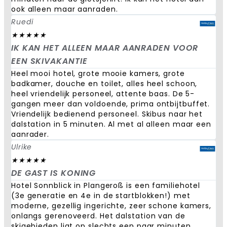
ook alleen maar aanraden.
Ruedi
★
★
★
★
★
IK KAN HET ALLEEN MAAR AANRADEN VOOR
EEN SKIVAKANTIE
Heel mooi hotel, grote mooie kamers, grote
badkamer, douche en toilet, alles heel schoon,
heel vriendelijk personeel, attente baas. De 5-
gangen meer dan voldoende, prima ontbijtbuffet.
Vriendelijk bedienend personeel. Skibus naar het
dalstation in 5 minuten. Al met al alleen maar een
aanrader.
Ulrike
★
★
★
★
★
DE GAST IS KONING
Hotel Sonnblick in Plangeroß is een familiehotel
(3e generatie en 4e in de startblokken!) met
moderne, gezellig ingerichte, zeer schone kamers,
onlangs gerenoveerd. Het dalstation van de
skigebieden ligt op slechts een paar minuten