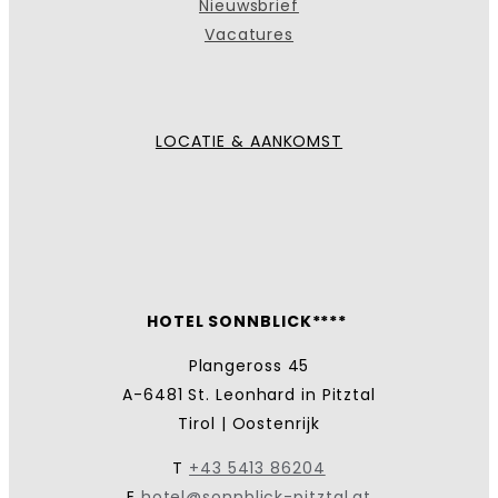
Nieuwsbrief
Vacatures
LOCATIE & AANKOMST
HOTEL SONNBLICK****
Plangeross 45
A-6481 St. Leonhard in Pitztal
Tirol | Oostenrijk
T
+43 5413 86204
E
hotel@sonnblick-pitztal.at