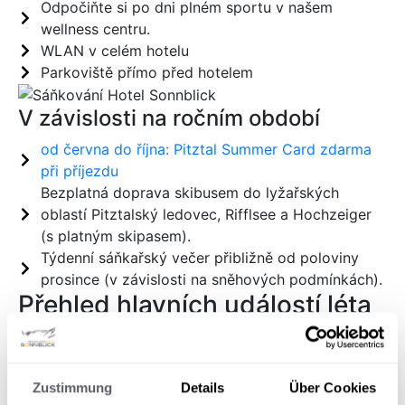
Odpočiňte si po dni plném sportu v našem
wellness centru.
WLAN v celém hotelu
Parkoviště přímo před hotelem
V závislosti na ročním období
od června do října: Pitztal Summer Card zdarma
při příjezdu
Bezplatná doprava skibusem do lyžařských
oblastí Pitztalský ledovec, Rifflsee a Hochzeiger
(s platným skipasem).
Týdenní sáňkařský večer přibližně od poloviny
prosince (v závislosti na sněhových podmínkách).
Přehled hlavních událostí léta
PRIVÁTNÍ LÁZNĚ: Rezervujte si naše wellness
centrum výhradně pro sebe. Cena: 90,00 € (pro
dvě osoby) včetně 1 láhve domácího prosecca a
Zustimmung
Details
Über Cookies
sladkého překvapení.