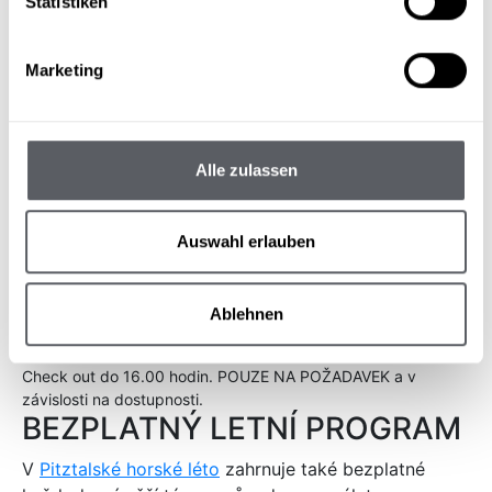
Statistiken
Pitztal Víno červené
€ 28,80
Marketing
Pitztalské bílé víno
€ 27,60
Solárium Münze
€ 8,00
Alle zulassen
Jedna mince 15 minut
Soukromé lázně pro dva
€ 90,00
Auswahl erlauben
včetně 1 láhve domácího prosecca a malého sladkého
překvapení - od cca 20.15 do 22.15 hod.
Ablehnen
Pozdní odjezd
€ 30,00
Check out do 16.00 hodin. POUZE NA POŽADAVEK a v
závislosti na dostupnosti.
BEZPLATNÝ LETNÍ PROGRAM
V
Pitztalské horské léto
zahrnuje také bezplatné