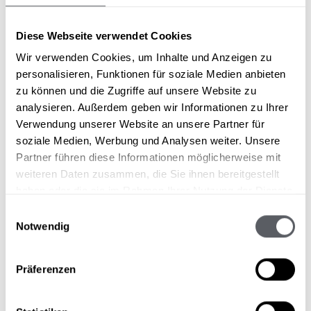
GALA VEČER: Vychutnejte si naše pětichodové
degustační menu s aperitivem.
Diese Webseite verwendet Cookies
KÁVA A KOLÁČ: Jednou týdně odpoledne jsou k
Wir verwenden Cookies, um Inhalte und Anzeigen zu
dispozici domácí dobroty z pekárny Sonnblick.
personalisieren, Funktionen für soziale Medien anbieten
JABLEČNÁ NÁDRŽ: Na recepci jsou zdarma k
zu können und die Zugriffe auf unsere Website zu
dispozici jablka jako malá svačinka mezi jídly.
analysieren. Außerdem geben wir Informationen zu Ihrer
PŮJČOVNA E-MOUNTAINBIKE: Prozkoumejte
Verwendung unserer Website an unsere Partner für
Pitztal a jeho zvláštní místa na našich
soziale Medien, Werbung und Analysen weiter. Unsere
elektrokolech. Cena 40,00 € za kolo.
Partner führen diese Informationen möglicherweise mit
DALŠÍ SLUŽBY ZA POPLATEK
weiteren Daten zusammen, die Sie ihnen bereitgestellt
haben oder die sie im Rahmen Ihrer Nutzung der Dienste
Všechny doplňkové služby lze také
Online rezervační
gesammelt haben.
proces
si lze navíc rezervovat.
Einwilligungsauswahl
Notwendig
Půjčovna elektrokol (v létě)
€ 40,00
Präferenzen
Láhev domácího prosecca
€ 27,00