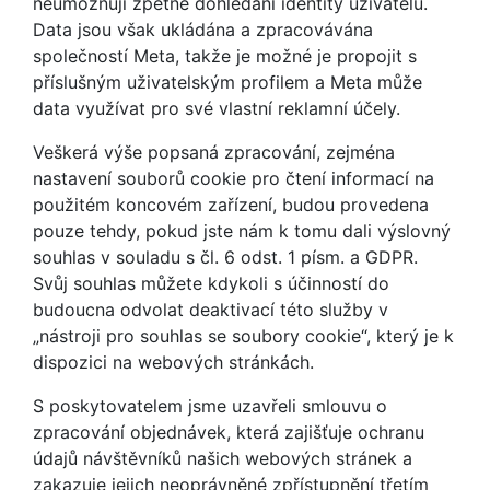
neumožňují zpětné dohledání identity uživatelů.
Data jsou však ukládána a zpracovávána
společností Meta, takže je možné je propojit s
příslušným uživatelským profilem a Meta může
data využívat pro své vlastní reklamní účely.
Veškerá výše popsaná zpracování, zejména
nastavení souborů cookie pro čtení informací na
použitém koncovém zařízení, budou provedena
pouze tehdy, pokud jste nám k tomu dali výslovný
souhlas v souladu s čl. 6 odst. 1 písm. a GDPR.
Svůj souhlas můžete kdykoli s účinností do
budoucna odvolat deaktivací této služby v
„nástroji pro souhlas se soubory cookie“, který je k
dispozici na webových stránkách.
S poskytovatelem jsme uzavřeli smlouvu o
zpracování objednávek, která zajišťuje ochranu
údajů návštěvníků našich webových stránek a
zakazuje jejich neoprávněné zpřístupnění třetím