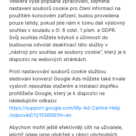
Veškerá výše popsaná zpracování, zejména
nastavení souborů cookie pro čtení informací na
použitém koncovém zařízení, budou provedena
pouze tehdy, pokud jste nám k tomu dali výslovný
souhlas v souladu s čl. 6 odst. 1 písm. a GDPR.
Svůj souhlas můžete kdykoli s účinností do
budoucna odvolat deaktivací této služby v
„nástroji pro souhlas se soubory cookie“, který je k
dispozici na webových stránkách.
Proti nastavování souborů cookie službou
sledování konverzí Google Ads můžete také trvale
vyslovit nesouhlas stažením a instalací doplňku
prohlížeče Google, který je k dispozici na
následujícím odkazu:
https://support.google.com
/My-Ad-Centre-Help
/odpověď
/12155656
?hl=en
Abychom mohli ještě efektivněji cílit na uživatele,
jejichž údaje jsme obdrželi v rámci obchodních