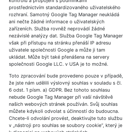
kontrolu a propojení s podmínkami
prostřednictvím standardizovaného uživatelského
rozhraní. Samotný Google Tag Manager neukládá
ani nečte žádné informace o uživatelských
zařízeních. Služba rovněž neprovádí žádné
nezávislé analýzy dat. Služba Google Tag Manager
však při přístupu na stránku přenáší IP adresu
uživatele společnosti Google a může ji tam
ukládat. Může být také přenášena na servery
společnosti Google LLC. v USA je to možné.
Toto zpracování bude provedeno pouze v případě,
že jste nám udělili výslovný souhlas v souladu s čl.
6 odst. 1 písm. a) GDPR. Bez tohoto souhlasu
nebude Google Tag Manager při vaší návštěvě
našich webových stránek používán. Svůj souhlas
můžete kdykoli odvolat s účinností do budoucna.
Chcete-li odvolání provést, deaktivujte tuto službu
v „nástroji pro souhlas se soubory cookie“, který je