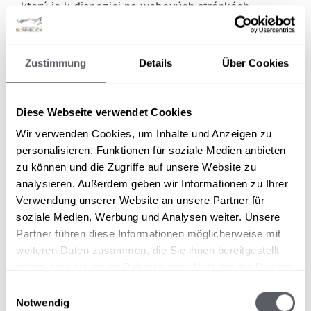
který je k dispozici na webových stránkách.
Se společností Google jsme uzavřeli smlouvu o
zpracování objednávek, která zajišťuje ochranu
Zustimmung
Details
Über Cookies
údajů návštěvníků našich webových stránek a
zakazuje jejich neoprávněné zpřístupnění třetím
stranám.
Diese Webseite verwendet Cookies
Další právní informace o službě Google Analytics 4
Wir verwenden Cookies, um Inhalte und Anzeigen zu
naleznete na adrese
https://business.safety.google
personalisieren, Funktionen für soziale Medien anbieten
/intl
/en
/soukromí
/
,
https://policies.google.com
zu können und die Zugriffe auf unsere Website zu
/soukromí
?hl=en
&gl=en
a pod
analysieren. Außerdem geben wir Informationen zu Ihrer
https://policies.google.com
/technologie
Verwendung unserer Website an unsere Partner für
/partnerské stránky
soziale Medien, Werbung und Analysen weiter. Unsere
Partner führen diese Informationen möglicherweise mit
Demografické charakteristiky
weiteren Daten zusammen, die Sie ihnen bereitgestellt
Služba Google Analytics 4 používá speciální funkci
haben oder die sie im Rahmen Ihrer Nutzung der Dienste
„demografické charakteristiky“ a může ji použít k
gesammelt haben.
Einwilligungsauswahl
vytváření statistik, které vypovídají o věku, pohlaví
Notwendig