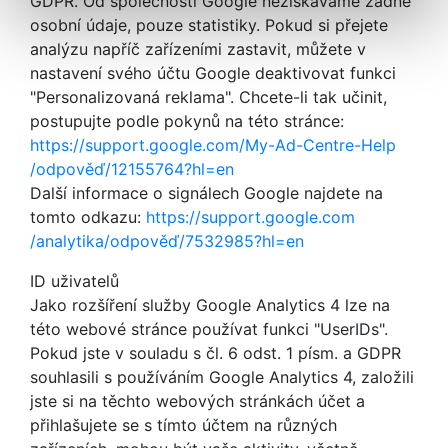
GDPR. Od společnosti Google nezískáváme žádné
osobní údaje, pouze statistiky. Pokud si přejete
analýzu napříč zařízeními zastavit, můžete v
nastavení svého účtu Google deaktivovat funkci
"Personalizovaná reklama". Chcete-li tak učinit,
postupujte podle pokynů na této stránce:
https://support.google.com
/My-Ad-Centre-Help
/odpověď
/12155764
?hl=en
Další informace o signálech Google najdete na
tomto odkazu:
https://support.google.com
/analytika
/odpověď
/7532985
?hl=en
ID uživatelů
Jako rozšíření služby Google Analytics 4 lze na
této webové stránce používat funkci "UserIDs".
Pokud jste v souladu s čl. 6 odst. 1 písm. a GDPR
souhlasili s používáním Google Analytics 4, založili
jste si na těchto webových stránkách účet a
přihlašujete se s tímto účtem na různých