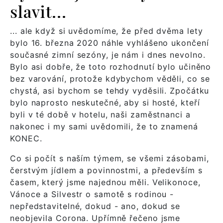
slavit...
... ale když si uvědomíme, že před dvěma lety
bylo 16. března 2020 náhle vyhlášeno ukončení
současné zimní sezóny, je nám i dnes nevolno.
Bylo asi dobře, že toto rozhodnutí bylo učiněno
bez varování, protože kdybychom věděli, co se
chystá, asi bychom se tehdy vyděsili. Zpočátku
bylo naprosto neskutečné, aby si hosté, kteří
byli v té době v hotelu, naši zaměstnanci a
nakonec i my sami uvědomili, že to znamená
KONEC.
Co si počít s naším týmem, se všemi zásobami,
čerstvým jídlem a povinnostmi, a především s
časem, který jsme najednou měli. Velikonoce,
Vánoce a Silvestr o samotě s rodinou -
nepředstavitelné, dokud - ano, dokud se
neobjevila Corona. Upřímně řečeno jsme