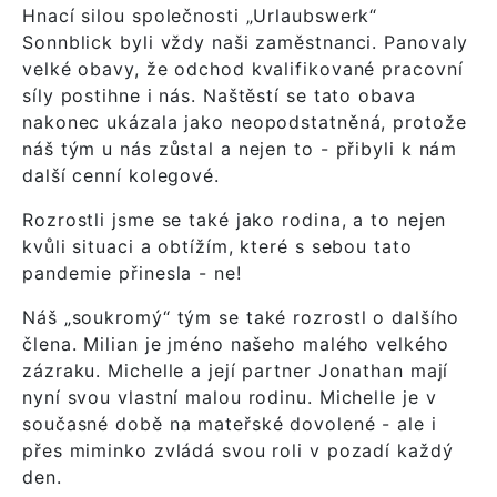
Hnací silou společnosti „Urlaubswerk“
Sonnblick byli vždy naši zaměstnanci. Panovaly
velké obavy, že odchod kvalifikované pracovní
síly postihne i nás. Naštěstí se tato obava
nakonec ukázala jako neopodstatněná, protože
náš tým u nás zůstal a nejen to - přibyli k nám
další cenní kolegové.
Rozrostli jsme se také jako rodina, a to nejen
kvůli situaci a obtížím, které s sebou tato
pandemie přinesla - ne!
Náš „soukromý“ tým se také rozrostl o dalšího
člena. Milian je jméno našeho malého velkého
zázraku. Michelle a její partner Jonathan mají
nyní svou vlastní malou rodinu. Michelle je v
současné době na mateřské dovolené - ale i
přes miminko zvládá svou roli v pozadí každý
den.