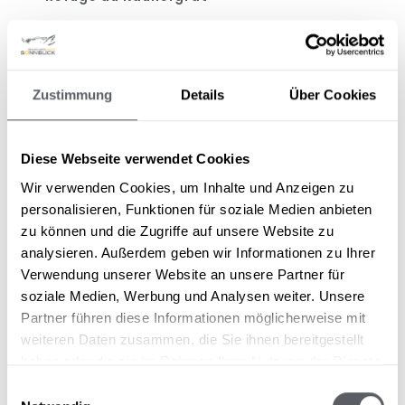
Le site
Refuge du Kaunergrat
est situé à
2.817 m d'altitude, au cœur du
Kaunergrat. Avec quatre heures
Zustimmung
Details
Über Cookies
d'ascension, le refuge le plus haut de la
vallée du Pitz est un but de journée
exigeant pour les randonneurs de
Diese Webseite verwendet Cookies
montagne. Les grimpeurs et les
Wir verwenden Cookies, um Inhalte und Anzeigen zu
alpinistes sont attirés par la célèbre
personalisieren, Funktionen für soziale Medien anbieten
arête est jusqu'à la Wazespitze (3 532
zu können und die Zugriffe auf unsere Website zu
m), le plus haut sommet du Kaunergrat.
analysieren. Außerdem geben wir Informationen zu Ihrer
Verwendung unserer Website an unsere Partner für
soziale Medien, Werbung und Analysen weiter. Unsere
TOP 10 DES JOYAUX NATURELS DU PARC NATUREL
DU KAUNERGRAT
Partner führen diese Informationen möglicherweise mit
weiteren Daten zusammen, die Sie ihnen bereitgestellt
Dans le parc naturel du Kaunergrat, les
haben oder die sie im Rahmen Ihrer Nutzung der Dienste
visiteurs ont l'embarras du choix. Les joyaux
gesammelt haben.
naturels se succèdent les uns après les
Einwilligungsauswahl