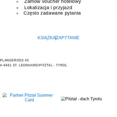
Zamów voucher hotelowy
Lokalizacja i przyjazd
Często zadawane pytania
KSIĄŻKA
ZAPYTANIE
PLANGEROSS 45
A-6481 ST. LEONHARD/PITZTAL - TYROL
+43 5413 86204
HOTEL@SONNBLICK-PITZTAL.AT