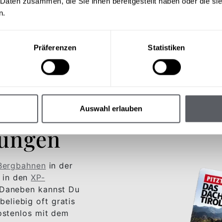
 Daten zusammen, die Sie ihnen bereitgestellt haben oder die s
n.
Präferenzen
Statistiken
Auswahl erlauben
tungen
Bergbahnen
in der
t in den
XP-
Daneben kannst Du
beliebig oft gratis
ostenlos mit dem