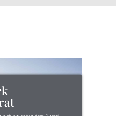
rk
rat