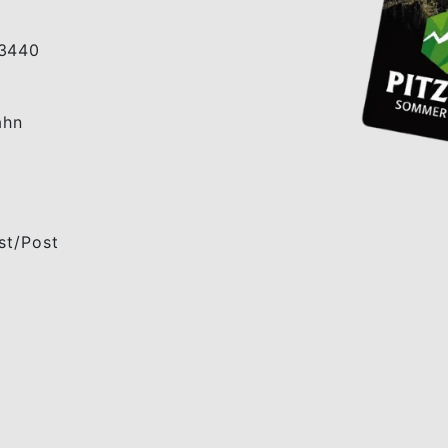
 3440
ahn
mst/Post