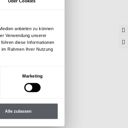
Über Cookies
 Medien anbieten zu können
Tog
hrer Verwendung unserer
ound!
 führen diese Informationen
Togg
ie im Rahmen Ihrer Nutzung
Marketing
Alle zulassen
TEL SONNBLICK****