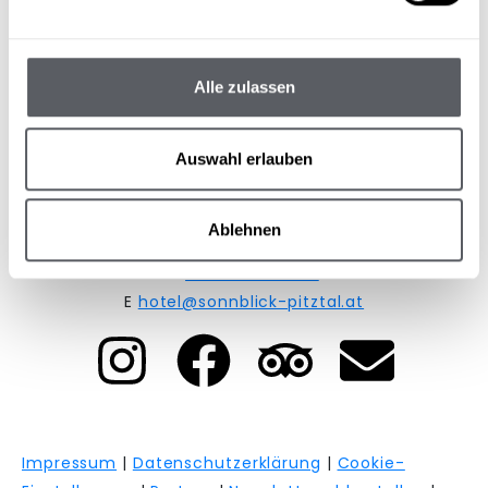
Alle zulassen
HOTEL SONNBLICK****
Auswahl erlauben
Plangeross 45
A-6481 St. Leonhard im Pitztal
Tirol | Austria
Ablehnen
T
+43 5413 86204
E
hotel@sonnblick-pitztal.at
Impressum
|
Datenschutzerklärung
|
Cookie-