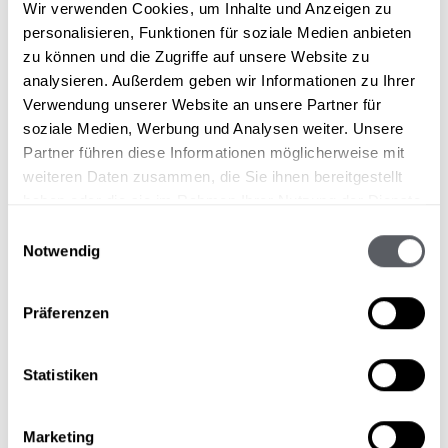
herzlich und freut sich, Euer Gastgeber zu sein!
Wir verwenden Cookies, um Inhalte und Anzeigen zu
personalisieren, Funktionen für soziale Medien anbieten
zu können und die Zugriffe auf unsere Website zu
analysieren. Außerdem geben wir Informationen zu Ihrer
SERVICE & INFOS
Verwendung unserer Website an unsere Partner für
soziale Medien, Werbung und Analysen weiter. Unsere
Startseite
Partner führen diese Informationen möglicherweise mit
Bewertungen
weiteren Daten zusammen, die Sie ihnen bereitgestellt
Kontakt & Anfrage
haben oder die sie im Rahmen Ihrer Nutzung der Dienste
Häufige Fragen
gesammelt haben.
Einwilligungsauswahl
AGB
Notwendig
Newsletter
Offene Stellen
Präferenzen
Statistiken
LAGE & ANREISE
Marketing