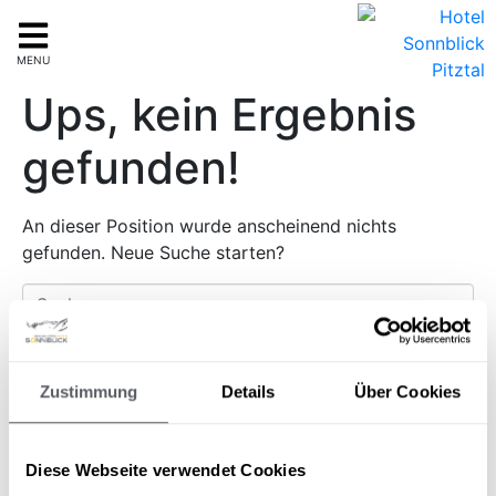
MENU
Ups, kein Ergebnis
gefunden!
An dieser Position wurde anscheinend nichts
gefunden. Neue Suche starten?
Zustimmung
Details
Über Cookies
Das Hotel Sonnblick ist ein Vier-Sterne-Hotel in St.
Diese Webseite verwendet Cookies
Leonhard im Pitztal. Familie Rainer begrüßt Euch