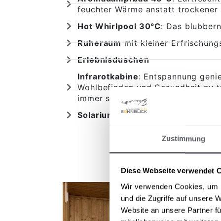
feuchter Wärme anstatt trockener 
Hot Whirlpool 30°C
: Das blubber
Ruheraum
mit kleiner Erfrischung
Erlebnisduschen
Infrarotkabine
: Entspannung geni
Wohlbefinden und Gesundheit zu t
immer schon dazu, das Gewebe zu 
Solarium
(gegen Gebühr)
Zustimmung
Diese Webseite verwendet 
Wir verwenden Cookies, um I
und die Zugriffe auf unsere 
Website an unsere Partner fü