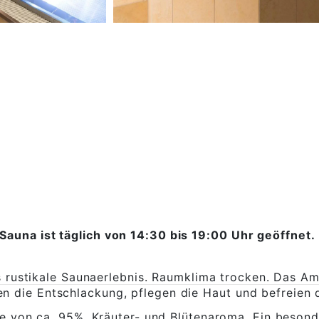
Sauna ist täglich von 14:30 bis 19:00 Uhr geöffnet.
s rustikale Saunaerlebnis. Raumklima trocken. Das A
zen die Entschlackung, pflegen die Haut und befreien 
te von ca. 95%, Kräuter- und Blütenaroma. Ein beson