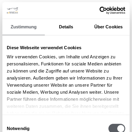
6.1
Google Analytics 4
Diese Website benutzt Google Analytics 4,
einen Webanalysedienst der Google Ireland
Zustimmung
Details
Über Cookies
Limited, Gordon House, 4 Barrow St, Dublin,
D04 E5W5, Irland ("Google"), der eine
Analyse Ihrer Benutzung unserer Website
Diese Webseite verwendet Cookies
ermöglicht.
Wir verwenden Cookies, um Inhalte und Anzeigen zu
Standardmäßig werden beim Besuch der
personalisieren, Funktionen für soziale Medien anbieten
Website durch Google Analytics 4 Cookies
zu können und die Zugriffe auf unsere Website zu
gesetzt, die als kleine Textbausteine auf
analysieren. Außerdem geben wir Informationen zu Ihrer
Ihrem Endgerät abgelegt werden und
Verwendung unserer Website an unsere Partner für
bestimmte Informationen erheben. Zum
soziale Medien, Werbung und Analysen weiter. Unsere
Umfang dieser Informationen gehört auch
Partner führen diese Informationen möglicherweise mit
Ihre IP-Adresse, die allerdings von Google um
weiteren Daten zusammen, die Sie ihnen bereitgestellt
die letzten Ziffern gekürzt wird, um eine
haben oder die sie im Rahmen Ihrer Nutzung der Dienste
direkte Personenbeziehbarkeit
gesammelt haben.
Einwilligungsauswahl
auszuschließen.
Notwendig