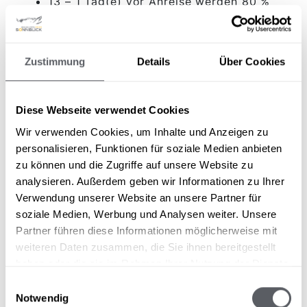
13 – 1 Tag(e) vor Anreise werden 80 %
des Gesamtbetrages in Rechnung
gestellt.
Bei Nicht-Anreise oder vorzeitiger
Zustimmung
Details
Über Cookies
Abreise wird der Gesamtbetrag in
Rechnung gestellt.
Diese Webseite verwendet Cookies
Wir verwenden Cookies, um Inhalte und Anzeigen zu
Reiserücktrittsversicherun
personalisieren, Funktionen für soziale Medien anbieten
g
zu können und die Zugriffe auf unsere Website zu
analysieren. Außerdem geben wir Informationen zu Ihrer
Verwendung unserer Website an unsere Partner für
Gar nicht so selten kommt es anders als man
soziale Medien, Werbung und Analysen weiter. Unsere
denkt und der gebuchte Urlaub muss
Partner führen diese Informationen möglicherweise mit
storniert oder vorzeitig abgebrochen werden.
weiteren Daten zusammen, die Sie ihnen bereitgestellt
Die damit verbundenen Kosten und den Ärger
haben oder die sie im Rahmen Ihrer Nutzung der Dienste
möchten wir Euch gerne ersparen. Daher
gesammelt haben.
empfehlen wir den Abschluss einer
Einwilligungsauswahl
Hotelstornoversicherung der Europäischen
Notwendig