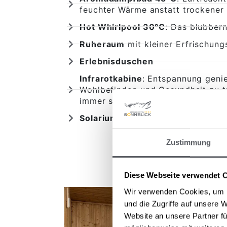
feuchter Wärme anstatt trockener 
Hot Whirlpool 30°C
: Das blubber
Ruheraum
mit kleiner Erfrischung
Erlebnisduschen
Infrarotkabine
: Entspannung geni
Wohlbefinden und Gesundheit zu t
immer schon dazu, das Gewebe zu 
Solarium
(gegen Gebühr)
Zustimmung
Diese Webseite verwendet 
Wir verwenden Cookies, um I
und die Zugriffe auf unsere 
Website an unsere Partner fü