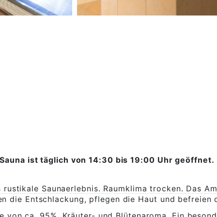
Sauna ist täglich von 14:30 bis 19:00 Uhr geöffnet.
s rustikale Saunaerlebnis. Raumklima trocken. Das A
zen die Entschlackung, pflegen die Haut und befreien 
te von ca. 95%, Kräuter- und Blütenaroma. Ein beson