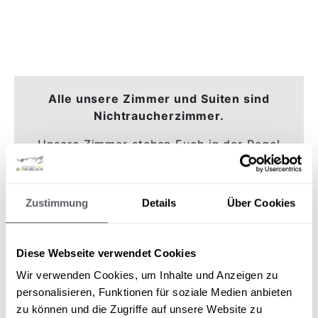
Alle unsere Zimmer und Suiten sind
Nichtraucherzimmer.
Unsere Zimmer stehen Euch in der Regel
am Anreisetag ab 14.00 Uhr und am
Abreisetag bis 10.00 Uhr zur Verfügung.
Zustimmung
Details
Über Cookies
Diese Webseite verwendet Cookies
Wir verwenden Cookies, um Inhalte und Anzeigen zu
personalisieren, Funktionen für soziale Medien anbieten
HOTEL SONNBLICK
zu können und die Zugriffe auf unsere Website zu