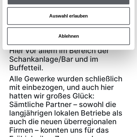
besonders auf unsere bewährten
heimischen Firmen zurück.
Auswahl erlauben
Gleichzeitig kamen, anders als
bei den letzten Umgestaltungen,
Ablehnen
viele neue Unternehmen hinzu.
Hier vor allem im Bereich der
Schankanlage/Bar und im
Buffetteil.
Alle Gewerke wurden schließlich
mit einbezogen, und auch hier
hatten wir großes Glück:
Sämtliche Partner – sowohl die
langjährigen lokalen Betriebe als
auch die neuen überregionalen
Firmen – konnten uns für das