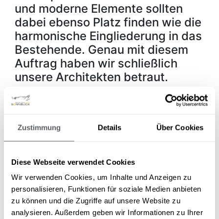
und moderne Elemente sollten
dabei ebenso Platz finden wie die
harmonische Eingliederung in das
Bestehende. Genau mit diesem
Auftrag haben wir schließlich
unsere Architekten betraut.
Da es bereits Spätsommer war,
drängte die Zeit ein wenig.
Schnell wurden alle Maße
Zustimmung
Details
Über Cookies
genommen und die Köpfe unserer
Baumeister rauchten. Doch schon
nach wenigen Wochen hielten wir
Diese Webseite verwendet Cookies
die ersten Pläne in den Händen –
Wir verwenden Cookies, um Inhalte und Anzeigen zu
und wie von unseren Meistern
personalisieren, Funktionen für soziale Medien anbieten
zu können und die Zugriffe auf unsere Website zu
nicht anders zu erwarten, waren
analysieren. Außerdem geben wir Informationen zu Ihrer
wir sofort begeistert.