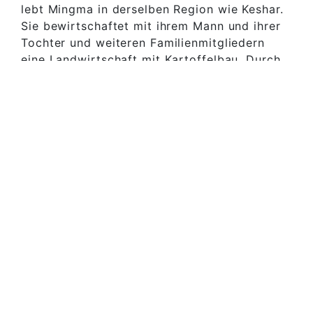
lebt Mingma in derselben Region wie Keshar.
Sie bewirtschaftet mit ihrem Mann und ihrer
Tochter und weiteren Familienmitgliedern
eine Landwirtschaft mit Kartoffelbau. Durch
den touristischen Aufschwung konnte sich
ihre Familie Yaks anschaffen, die vorwiegend
für den Gepäckstransport von
Trekkingtouristen eingesetzt werden.
Mingma hat bei uns ihren Aufgabenbereich
aber nicht nur auf der Etage sondern auch in
der Küche. Dort bereitet sie ab und zu sogar
für uns und unser Team original nepalesische
Köstlichkeiten zu.
Beide bereichern unser Team enorm. Ihren
unermüdlichen Einsatz und ihre Herzlichkeit
wissen wir mehr als zu schätzen.